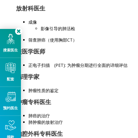
放射科医生
成像
影像引导的肺活检
筛查肺癌（使用胸部CT）
搜索医生
核医学医师
正电子扫描 (PET): 为肿瘤分期进行全面的详细评估
病理学家
配套
肿瘤性质的鉴定
肿瘤专科医生
预约医生
肺癌的治疗
肺肿瘤的放射治疗
胸腔外科专科医生
捐款