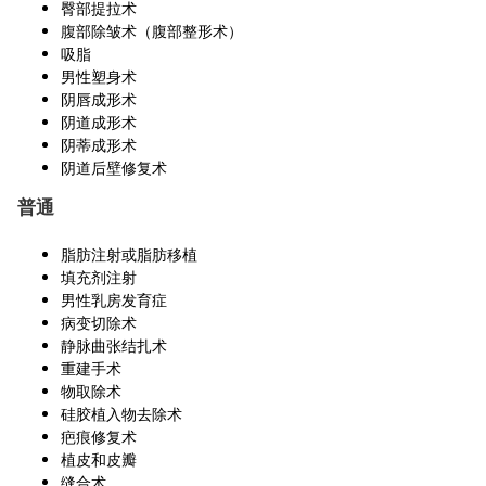
臀部提拉术
腹部除皱术（腹部整形术）
吸脂
男性塑身术
阴唇成形术
阴道成形术
阴蒂成形术
阴道后壁修复术
普通
脂肪注射或脂肪移植
填充剂注射
男性乳房发育症
病变切除术
静脉曲张结扎术
重建手术
物取除术
硅胶植入物去除术
疤痕修复术
植皮和皮瓣
缝合术