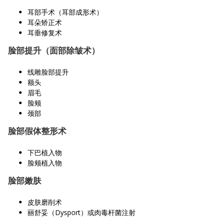
耳部手术（耳部成形术）
耳朵矫正术
耳垂修复术
脸部提升（面部除皱术）
线雕脸部提升
额头
眉毛
脸颊
颈部
脸部假体整形术
下巴植入物
脸颊植入物
脸部嫩肤
皮肤磨削术
丽舒妥（Dysport）或肉毒杆菌注射