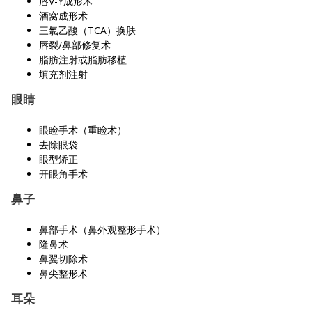
唇V-Y成形术
酒窝成形术
三氯乙酸（TCA）换肤
唇裂/鼻部修复术
脂肪注射或脂肪移植
填充剂注射
眼睛
眼睑手术（重睑术）
去除眼袋
眼型矫正
开眼角手术
鼻子
鼻部手术（鼻外观整形手术）
隆鼻术
鼻翼切除术
鼻尖整形术
耳朵