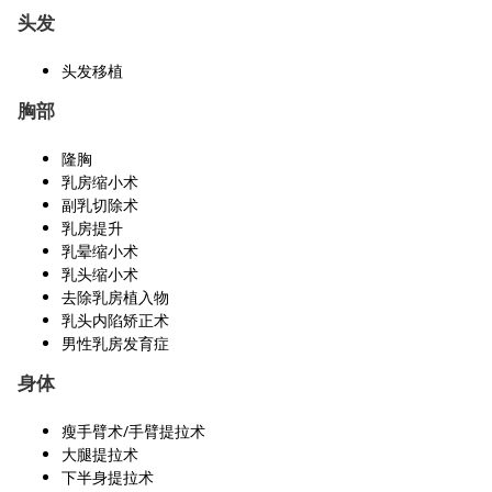
头发
头发移植
胸部
隆胸
乳房缩小术
副乳切除术
乳房提升
乳晕缩小术
乳头缩小术
去除乳房植入物
乳头内陷矫正术
男性乳房发育症
身体
瘦手臂术/手臂提拉术
大腿提拉术
下半身提拉术