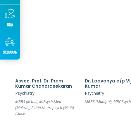
捐款
紧急联络
Assoc. Prof. Dr. Prem
Dr. Laavanya a/p Vi
Kumar Chandrasekaran
Kumar
Psychiatry
Psychiatry
MBBS (M’pal), M.Psych.Med
MBBS (Manipal), MRCPsych
(Malaya), F’ship.Neuropsych (Melb),
FAMM