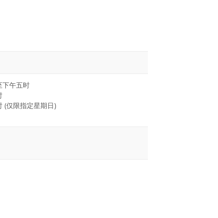
至下午五时
时
 (仅限指定星期日)