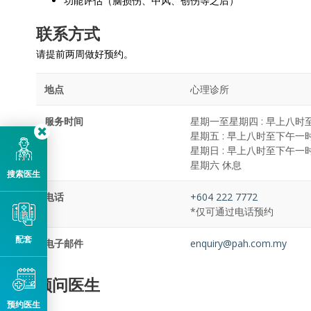
功能评估（脑损伤、中风、创伤等之后）
联系方式
请提前两周做好预约。
地点
心理诊所
服务时间
星期一至星期四 : 早上八时
星期五 : 早上八时至下午一
星期日 : 早上八时至下午一时
星期六 休息
搜索医生
电话
+604 222 7772
*仅可通过电话预约
配套
电子邮件
enquiry@pah.com.my
顾问医生
预约医生