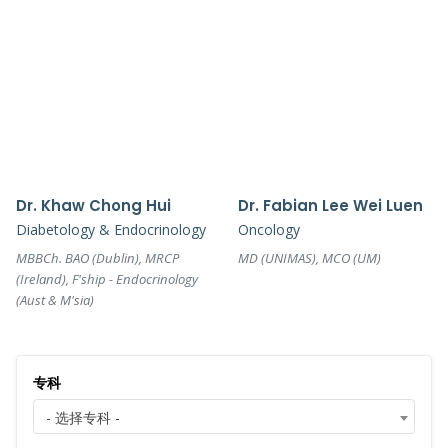
Dr. Khaw Chong Hui
Dr. Fabian Lee Wei Luen
Diabetology & Endocrinology
Oncology
MBBCh. BAO (Dublin), MRCP
MD (UNIMAS), MCO (UM)
(Ireland), F'ship - Endocrinology
(Aust & M'sia)
专科
- 选择专科 -