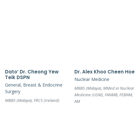
Dato’ Dr. Cheong Yew
Dr. Alex Khoo Cheen Hoe
Teik DSPN
Nuclear Medicine
General, Breast & Endocrine
MBBS (Malaya), MMed in Nuclear
Surgery
Medicine (USM), FANMB, FEBNM,
MBBS (Malaya), FRCS (Ireland)
AM