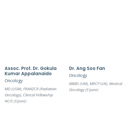
Assoc. Prof. Dr. Gokula
Dr. Ang Soo Fan
Kumar Appalanaido
Oncology
Oncology
MBBS (UM), MRCP (UK), Medical
MD (USM), FRANZCR (Radiation
Oncology (S'pore)
Oncology), Clinical Fellowship
NCIS (S’pore)