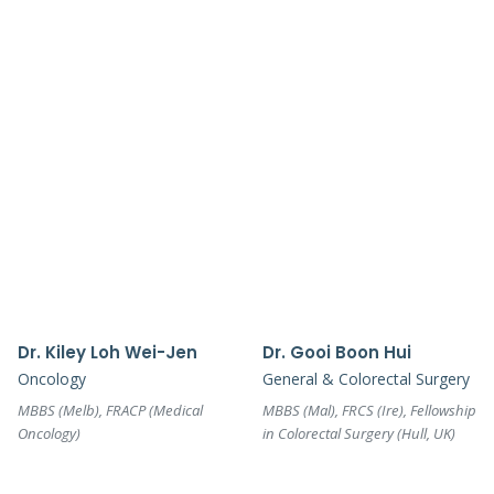
Dr. Kiley Loh Wei-Jen
Dr. Gooi Boon Hui
Oncology
General & Colorectal Surgery
MBBS (Melb), FRACP (Medical
MBBS (Mal), FRCS (Ire), Fellowship
Oncology)
in Colorectal Surgery (Hull, UK)