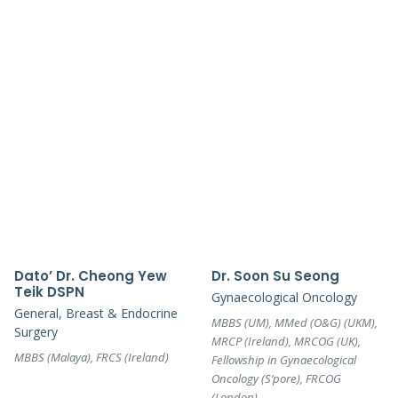
Dato’ Dr. Cheong Yew
Dr. Soon Su Seong
Teik DSPN
Gynaecological Oncology
General, Breast & Endocrine
MBBS (UM), MMed (O&G) (UKM),
Surgery
MRCP (Ireland), MRCOG (UK),
MBBS (Malaya), FRCS (Ireland)
Fellowship in Gynaecological
Oncology (S’pore), FRCOG
(London)