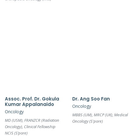
Assoc. Prof. Dr. Gokula
Dr. Ang Soo Fan
Kumar Appalanaido
Oncology
Oncology
MBBS (UM), MRCP (UK), Medical
MD (USM), FRANZCR (Radiation
Oncology (S'pore)
Oncology), Clinical Fellowship
NCIS (S’pore)