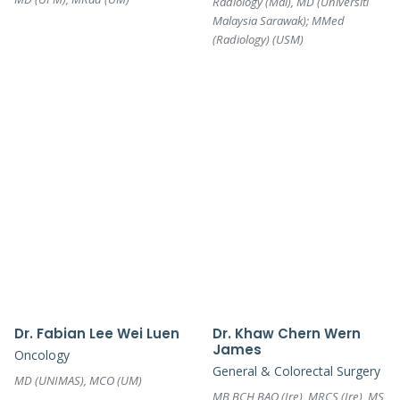
Radiology (Mal), MD (Universiti
Malaysia Sarawak); MMed
(Radiology) (USM)
Dr. Fabian Lee Wei Luen
Dr. Khaw Chern Wern
James
Oncology
General & Colorectal Surgery
MD (UNIMAS), MCO (UM)
MB BCH BAO (Ire), MRCS (Ire), MS