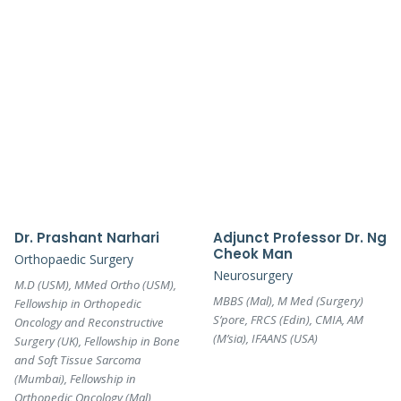
Dr. Prashant Narhari
Adjunct Professor Dr. Ng
Cheok Man
Orthopaedic Surgery
Neurosurgery
M.D (USM), MMed Ortho (USM),
MBBS (Mal), M Med (Surgery)
Fellowship in Orthopedic
S’pore, FRCS (Edin), CMIA, AM
Oncology and Reconstructive
(M’sia), IFAANS (USA)
Surgery (UK), Fellowship in Bone
and Soft Tissue Sarcoma
(Mumbai), Fellowship in
Orthopedic Oncology (Mal)