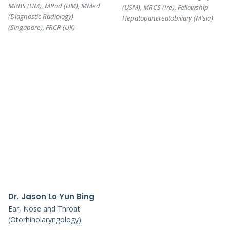
MBBS (UM), MRad (UM), MMed
(USM), MRCS (Ire), Fellowship
(Diagnostic Radiology)
Hepatopancreatobiliary (M'sia)
(Singapore), FRCR (UK)
Dr. Jason Lo Yun Bing
Ear, Nose and Throat
(Otorhinolaryngology)