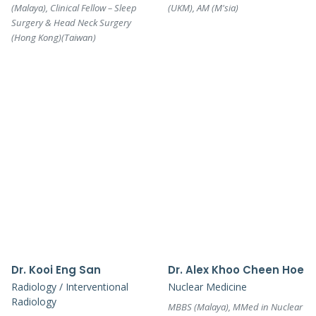
(Malaya), Clinical Fellow – Sleep
(UKM), AM (M'sia)
Surgery & Head Neck Surgery
(Hong Kong)(Taiwan)
Dr. Kooi Eng San
Dr. Alex Khoo Cheen Hoe
Radiology / Interventional
Nuclear Medicine
Radiology
MBBS (Malaya), MMed in Nuclear