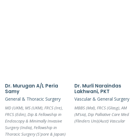
Dr. Murugan A/L Peria
Dr. Murli Naraindas
Samy
Lakhwani, PKT
General & Thoracic Surgery
Vascular & General Surgery
MD (UKM), MS (UKM), FRCS (Ire),
MBBS (Mal), FRCS (Glasg), AM
FRCS (Edin), Dip & Fellowship in
(M’sia), Dip Palliative Care Med
Endoscopy & Minimally Invasive
(Flinders Uni)(Aust) Vascular
Surgery (India), Fellowship in
Thoracic Surgery (S'pore & Japan)