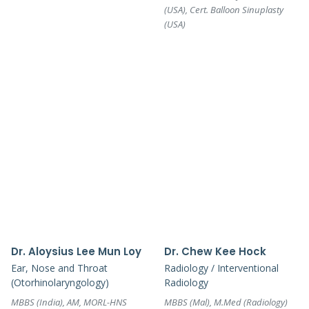
(USA), Cert. Balloon Sinuplasty
(USA)
Dr. Aloysius Lee Mun Loy
Dr. Chew Kee Hock
Ear, Nose and Throat
Radiology / Interventional
(Otorhinolaryngology)
Radiology
MBBS (India), AM, MORL-HNS
MBBS (Mal), M.Med (Radiology)