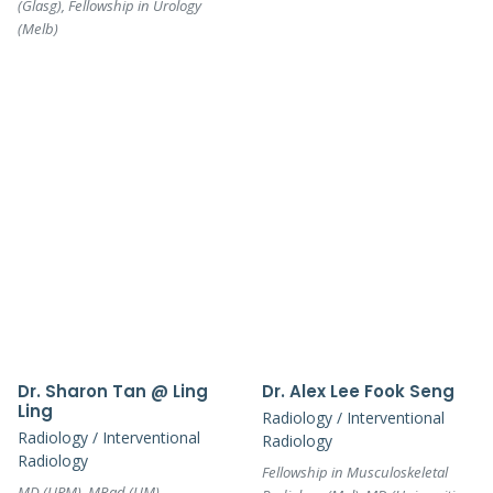
(Glasg), Fellowship in Urology
(Melb)
Dr. Sharon Tan @ Ling
Dr. Alex Lee Fook Seng
Ling
Radiology / Interventional
Radiology / Interventional
Radiology
Radiology
Fellowship in Musculoskeletal
MD (UPM), MRad (UM)