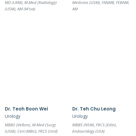
MD (UKM), M.Med (Radiology)
Medicine (USM), FANMB, FEBNM,
(USM), AM (M'sia)
AM
Dr. Teoh Boon Wei
Dr. Teh Chu Leong
Urology
Urology
MBBS (Vellore), M.Med (Surg)
MBBS (NSW), FRCS (Edin),
(USM), Cert (MBU), FRCS (Urol)
Endourology (USA)