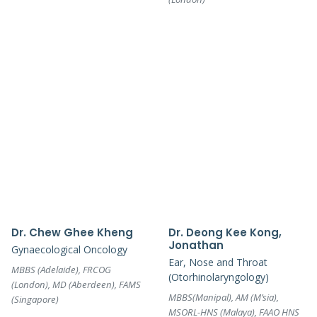
Dr. Chew Ghee Kheng
Dr. Deong Kee Kong,
Jonathan
Gynaecological Oncology
Ear, Nose and Throat
MBBS (Adelaide), FRCOG
(Otorhinolaryngology)
(London), MD (Aberdeen), FAMS
MBBS(Manipal), AM (M’sia),
(Singapore)
MSORL-HNS (Malaya), FAAO HNS