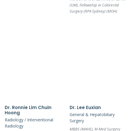
(UM), Fellowship in Colorectal
Surgery (RPA Sydney) (MOH)
Dr. Ronnie Lim Chuin
Dr. Lee Euxian
Hoong
General & Hepatobiliary
Radiology / Interventional
Surgery
Radiology
MBBS (MAHE), M Med Surgery