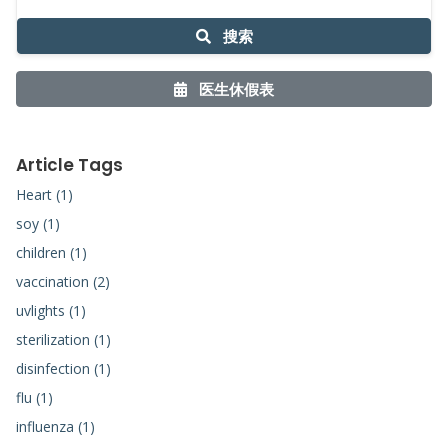
搜索
医生休假表
Article Tags
Heart (1)
soy (1)
children (1)
vaccination (2)
uvlights (1)
sterilization (1)
disinfection (1)
flu (1)
influenza (1)