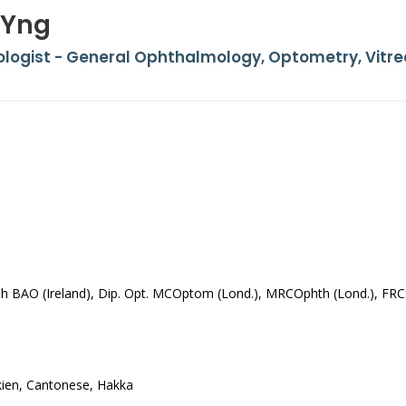
 Yng
ogist - General Ophthalmology, Optometry, Vitre
h BAO (Ireland), Dip. Opt. MCOptom (Lond.), MRCOphth (Lond.), FRC
kien, Cantonese, Hakka