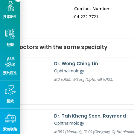
Contact Number
04-222 7721
搜索医生
配套
Doctors with the same specialty
Dr. Wong Ching Lin
Ophthalmology
预约医生
MD (UKM), MSurg (Ophthal) (UKM)
捐款
Dr. Tah Kheng Soon, Raymond
Ophthalmology
紧急联络
MBBS (Manipal), FRCS (Glasgow), Ophthalmology