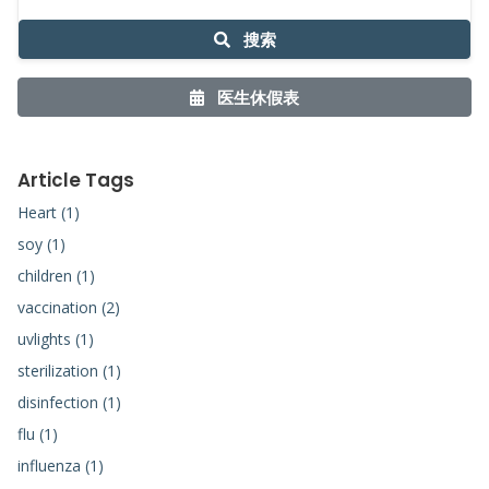
搜索
医生休假表
Article Tags
Heart (1)
soy (1)
children (1)
vaccination (2)
uvlights (1)
sterilization (1)
disinfection (1)
flu (1)
influenza (1)